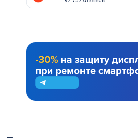
97 757 отзывов
-30%
на защиту дисп
при ремонте смартф