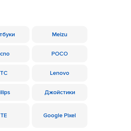
тбуки
Meizu
ecno
POCO
TC
Lenovo
ilips
Джойстики
ZTE
Google Pixel