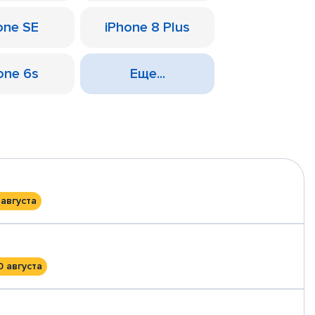
one SE
iPhone 8 Plus
one 6s
Еще...
 августа
0 августа