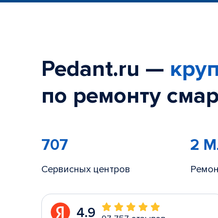
Pedant.ru —
круп
по ремонту смар
707
2 
Сервисных центров
Ремон
4.9