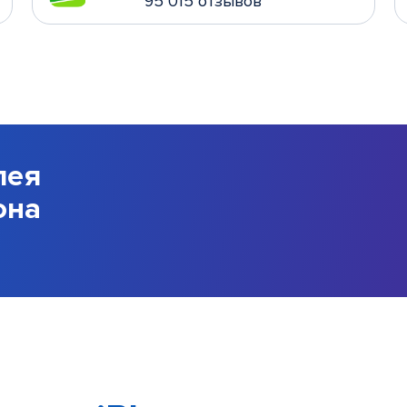
95 015 отзывов
лея
она