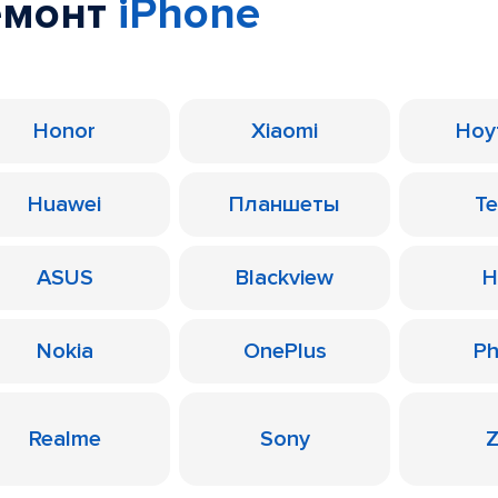
емонт
iPhone
Honor
Xiaomi
Ноу
Huawei
Планшеты
T
ASUS
Blackview
H
Nokia
OnePlus
Ph
Realme
Sony