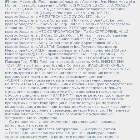
iPhone, Macbook, iPad - правообладатель Apple Inc. (Эпл Инк.); Huawei и
Honor - правообладатель HUAWEI TECHNOLOGIES CO., LTD. (ХУАВЕЙ
ТЕКНОЛОДЖИС КО., ЛТД.); Samsung – правообладатель Samsung
Electronics Co. Ltd. (Самсунг Электроникс Ко., Лтд.); MEIZU -
правообладатель MEIZU TECHNOLOGY CO., LTD.; Nokia -
правообладатель Nokia Corporation (Нокиа Корпорейшн); Lenovo -
правообладатель Lenovo (Beijing) Limited; Xiaomi - правообладатель
Xiaomi Inc.; ZTE - правообладатель ZTE Corporation; HTC -
правообладатель HTC CORPORATION (Эйч-Ти-Си КОРПОРЕЙШН); LG -
правообладатель LG Corp. (ЭлДжи Корп.); Philips - правообладатель
Koninklijke Philips N.V. (Конинклийке Филипс Н.В.); Sony -
правообладатель Sony Corporation (Сони Корпорейшн); ASUS -
правообладатель ASUSTeK Computer Inc. (Асустек Компьютер
Инкорпорейшн); ACER - правообладатель Acer Incorporated (Эйсер
Инкорпорейтед); DELL - правообладатель Dell Inc.(Делл Инк.); HP -
правообладатель HP Hewlett-Packard Group LLC (ЭйчПи Хьюлетт
Паккард Груп ЛЛК); Toshiba - правообладатель KABUSHIKI KAISHA
TOSHIBA, also trading as Toshiba Corporation (КАБУШИКИ КАЙША
ТОШИБА также торгующая как Тосиба Корпорейшн). Товарные знаки
используется с целью описания товара, в отношении которых
производятся услуги по ремонту сервисными центрами
«PEDANT».Услуги оказываются в неавторизованных сервисных
центрах «PEDANT», не связанными с компаниями Правообладателями
товарных знаков и/или с ее официальными представителями в
отношении товаров, которые уже были введены в гражданский
оборот в смысле статьи 1487 ГК РФ ** - время ремонта, срок гарантии
могут меняться в зависимости от модели устройства и сложности
проводимых работ Информация о соответствующих моделях и
комплектациях и их наличии, ценах, возможных выгодах и условиях
приобретения доступна в сервисных центрах Pedant.ru. Не является
публичной офертой. Оферта на сервисное обслуживание
Застрахованного имущества
— СЦ не является уполномоченной организацией продавца,
импортера, изготовителя.
— СЦ "Педант" не является авторизованным сервис центром.
— Обозначение используется не с целью индивидуализации
соответствующих услуг по ремонту и введения посетителей в