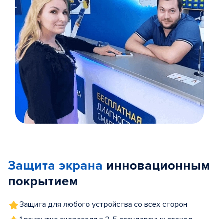
Item
1
of
Защита экрана
инновационным
5
покрытием
Защита для любого устройства со всех сторон