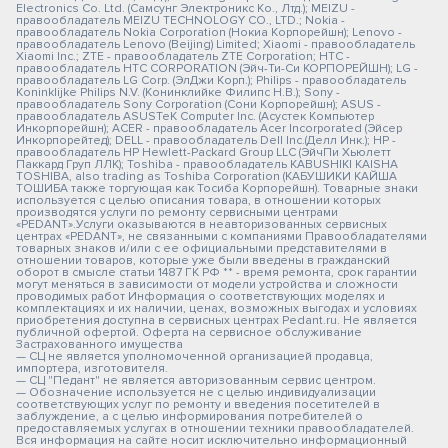
Electronics Co. Ltd. (Самсунг Электроникс Ко., Лтд.); MEIZU -
правообладатель MEIZU TECHNOLOGY CO., LTD.; Nokia -
правообладатель Nokia Corporation (Нокиа Корпорейшн); Lenovo -
правообладатель Lenovo (Beijing) Limited; Xiaomi - правообладатель
Xiaomi Inc.; ZTE - правообладатель ZTE Corporation; HTC -
правообладатель HTC CORPORATION (Эйч-Ти-Си КОРПОРЕЙШН); LG -
правообладатель LG Corp. (ЭлДжи Корп.); Philips - правообладатель
Koninklijke Philips N.V. (Конинклийке Филипс Н.В.); Sony -
правообладатель Sony Corporation (Сони Корпорейшн); ASUS -
правообладатель ASUSTeK Computer Inc. (Асустек Компьютер
Инкорпорейшн); ACER - правообладатель Acer Incorporated (Эйсер
Инкорпорейтед); DELL - правообладатель Dell Inc.(Делл Инк.); HP -
правообладатель HP Hewlett-Packard Group LLC (ЭйчПи Хьюлетт
Паккард Груп ЛЛК); Toshiba - правообладатель KABUSHIKI KAISHA
TOSHIBA, also trading as Toshiba Corporation (КАБУШИКИ КАЙША
ТОШИБА также торгующая как Тосиба Корпорейшн). Товарные знаки
используется с целью описания товара, в отношении которых
производятся услуги по ремонту сервисными центрами
«PEDANT».Услуги оказываются в неавторизованных сервисных
центрах «PEDANT», не связанными с компаниями Правообладателями
товарных знаков и/или с ее официальными представителями в
отношении товаров, которые уже были введены в гражданский
оборот в смысле статьи 1487 ГК РФ ** - время ремонта, срок гарантии
могут меняться в зависимости от модели устройства и сложности
проводимых работ Информация о соответствующих моделях и
комплектациях и их наличии, ценах, возможных выгодах и условиях
приобретения доступна в сервисных центрах Pedant.ru. Не является
публичной офертой. Оферта на сервисное обслуживание
Застрахованного имущества
— СЦ не является уполномоченной организацией продавца,
импортера, изготовителя.
— СЦ "Педант" не является авторизованным сервис центром.
— Обозначение используется не с целью индивидуализации
соответствующих услуг по ремонту и введения посетителей в
заблуждение, а с целью информирования потребителей о
предоставляемых услугах в отношении техники правообладателей.
Вся информация на сайте носит исключительно информационный